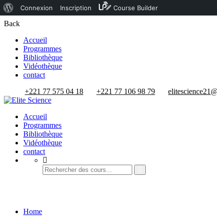
À
Connexion
Inscription
Course Builder
propos
Back
de
Accueil
Programmes
WordPress
Bibliothèque
Vidéothèque
contact
+221 77 575 04 18
+221 77 106 98 79
elitescience21
Accueil
Programmes
Bibliothèque
Vidéothèque
contact
Cart
Home