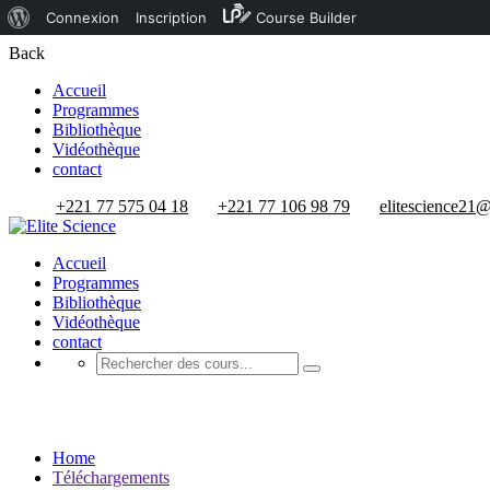
À
Connexion
Inscription
Course Builder
propos
Back
de
Accueil
Programmes
WordPress
Bibliothèque
Vidéothèque
contact
+221 77 575 04 18
+221 77 106 98 79
elitescience21
Accueil
Programmes
Bibliothèque
Vidéothèque
contact
Téléchargements
Home
Téléchargements