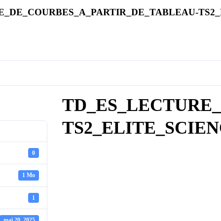
_DE_COURBES_A_PARTIR_DE_TABLEAU-TS2_
TD_ES_LECTURE
TS2_ELITE_SCIE
0
1 Mo
1
mai 20, 2025