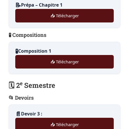
📝
Prépa – Chapitre 1
📥 Télécharger
🧪 Compositions
🧪
Composition 1
📥 Télécharger
e
🗓️ 2
Semestre
📂 Devoirs
📄
Devoir 3 :
📥 Télécharger