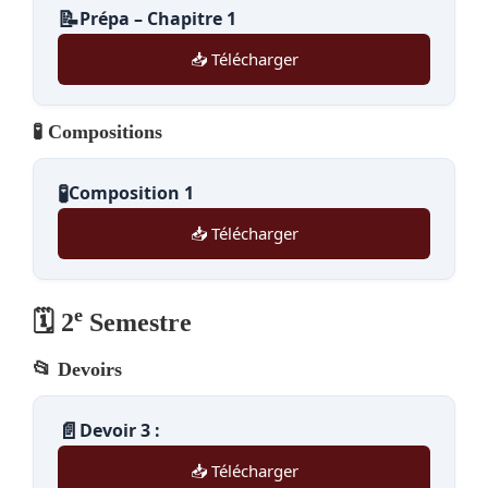
📝
Prépa – Chapitre 1
📥 Télécharger
🧪 Compositions
🧪
Composition 1
📥 Télécharger
e
🗓️ 2
Semestre
📂 Devoirs
📄
Devoir 3 :
📥 Télécharger