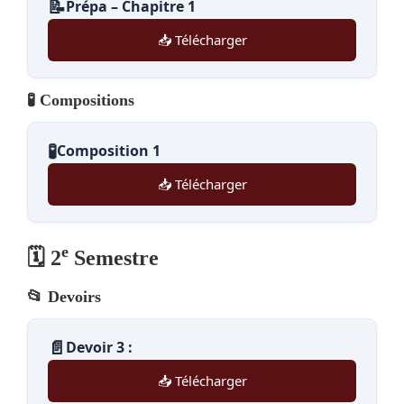
📝
Prépa – Chapitre 1
📥 Télécharger
🧪 Compositions
🧪
Composition 1
📥 Télécharger
e
🗓️ 2
Semestre
📂 Devoirs
📄
Devoir 3 :
📥 Télécharger