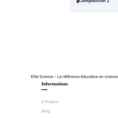
🧪
Composition 2
Elite Science – La référence éducative en scien
Informations
A Propos
Blog