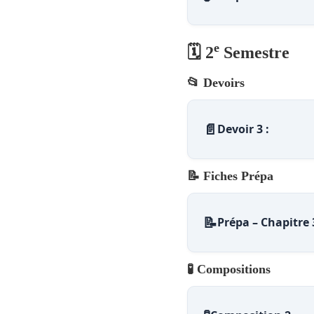
e
🗓️ 2
Semestre
📂 Devoirs
📄
Devoir 3 :
📝 Fiches Prépa
📝
Prépa – Chapitre 
🧪 Compositions