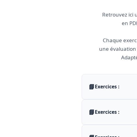
Retrouvez ici 
en PDF
Chaque exerc
une évaluation
Adapté
📘
Exercices :
📘
Exercices :