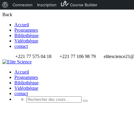
Connexion
Inscription
Course Builder
Back
Accueil
Programmes
Bibliothèque
Vidéothèque
contact
+221 77 575 04 18
+221 77 106 98 79
elitescience21
Accueil
Programmes
Bibliothèque
Vidéothèque
contact