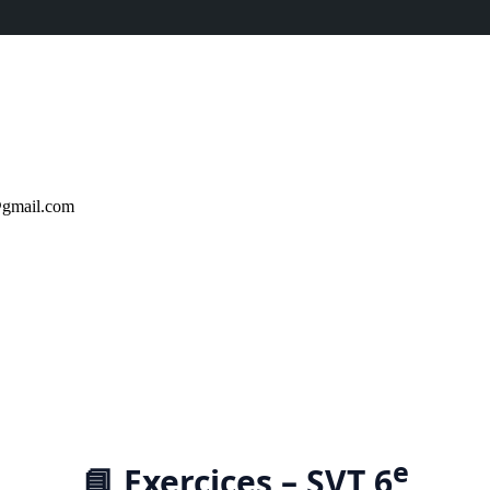
@gmail.com
e
📘 Exercices – SVT 6