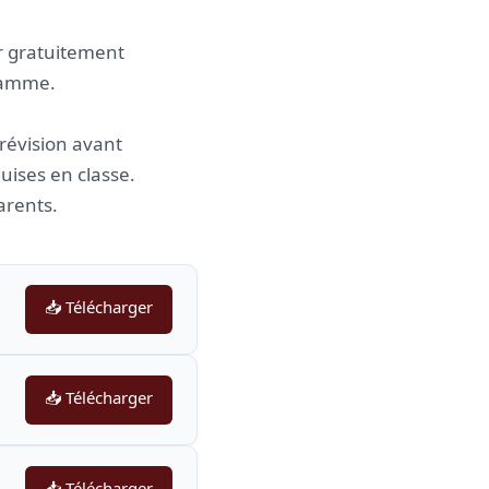
r gratuitement
gramme.
a révision avant
ises en classe.
arents.
📥 Télécharger
📥 Télécharger
📥 Télécharger