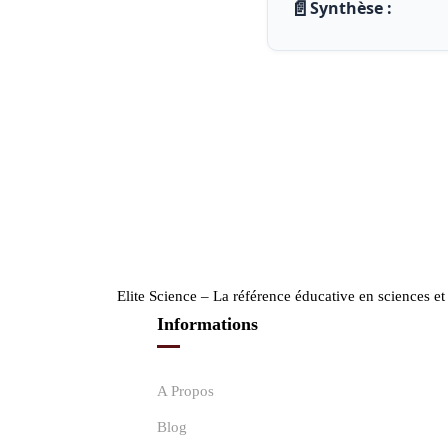
📄
Synthèse :
Elite Science – La référence éducative en sciences e
Informations
A Propos
Blog