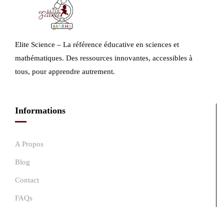
▶
Bilan 1er semestre
La cellule et l'ADN - Cours SVT
Exercice ADN
Elite Science – La référence éducative en sciences et
mathématiques. Des ressources innovantes, accessibles à
Bilan 1er trimestre
tous, pour apprendre autrement.
▶
▶
Informations
▶
A Propos
Évolution des espèces - Darwin
Blog
Quiz cellule
Contact
Test évolution
FAQs