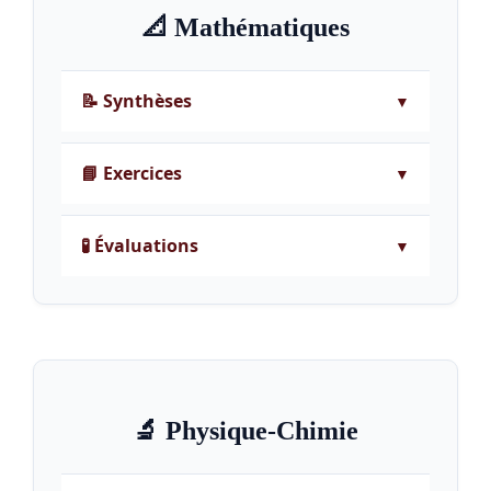
📐 Mathématiques
📝 Synthèses
📘 Exercices
🧪 Évaluations
▶
▶
Les fonctions - Cours de maths 4ème
▶
🔬 Physique-Chimie
Résoudre des équations - Exercices
corrigés