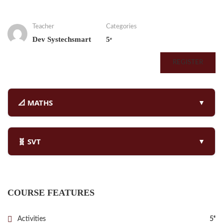
Teacher
Categories
Dev Systechsmart
5ᵉ
REGISTER
📐 MATHS
🧬 SVT
COURSE FEATURES
Activities
5ᵉ