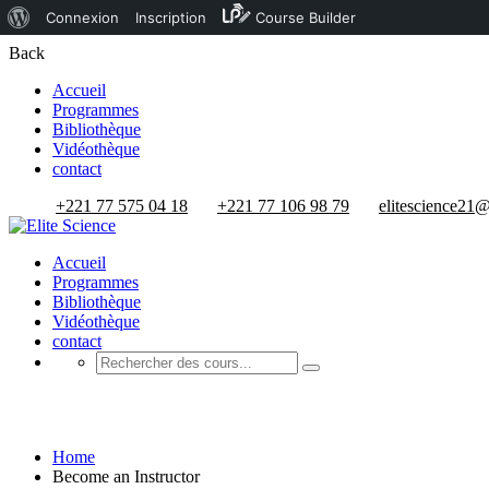
À
Connexion
Inscription
Course Builder
propos
Back
de
Accueil
Programmes
WordPress
Bibliothèque
Vidéothèque
contact
+221 77 575 04 18
+221 77 106 98 79
elitescience21
Accueil
Programmes
Bibliothèque
Vidéothèque
contact
Become an Instructor
Home
Become an Instructor