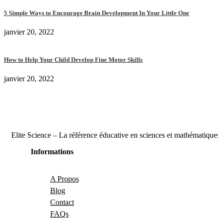
5 Simple Ways to Encourage Brain Development In Your Little One
janvier 20, 2022
How to Help Your Child Develop Fine Motor Skills
janvier 20, 2022
Elite Science – La référence éducative en sciences et mathématique
Informations
A Propos
Blog
Contact
FAQs