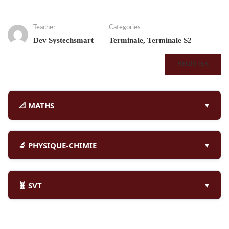
Teacher
Categories
Dev Systechsmart
Terminale
,
Terminale S2
REGISTER
📐 MATHS
🔬 PHYSIQUE-CHIMIE
🧬 SVT