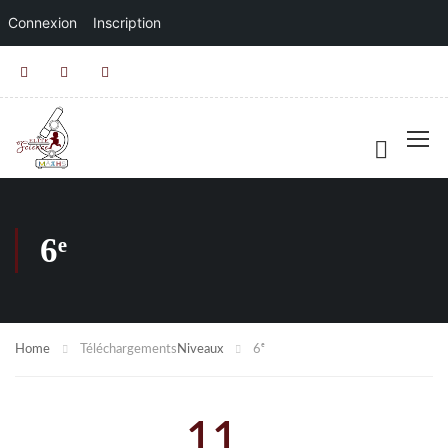
Connexion
Inscription
6ᵉ
Home
Téléchargements
Niveaux
6ᵉ
11