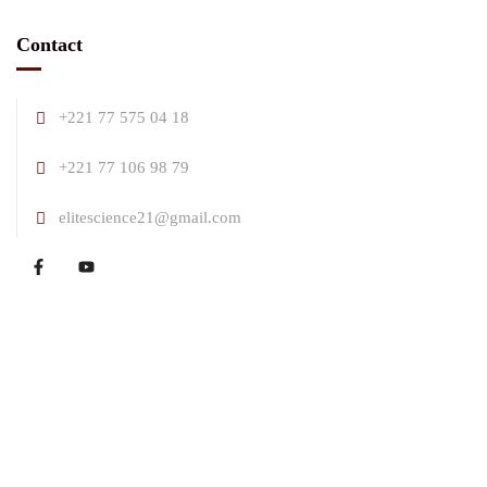
Contact
+221 77 575 04 18
+221 77 106 98 79
elitescience21@gmail.com
Elite Science @ 2025 tous les droits sont réservés