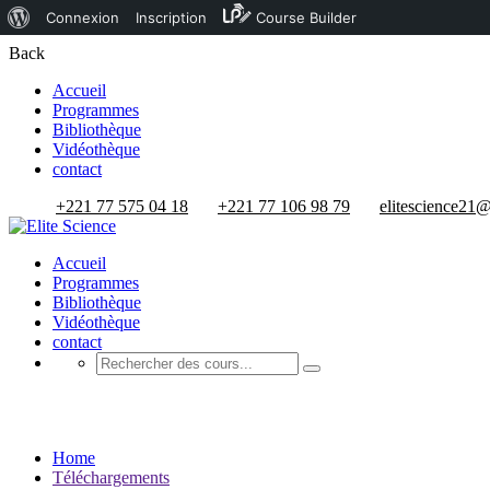
À
Connexion
Inscription
Course Builder
propos
Back
de
Accueil
Programmes
WordPress
Bibliothèque
Vidéothèque
contact
+221 77 575 04 18
+221 77 106 98 79
elitescience21
Accueil
Programmes
Bibliothèque
Vidéothèque
contact
Téléchargements
Home
Téléchargements