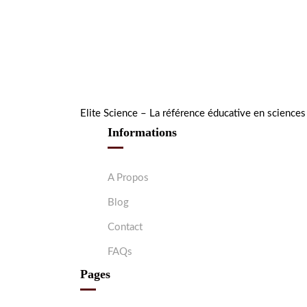
Elite Science – La référence éducative en science
Informations
A Propos
Blog
Contact
FAQs
Pages