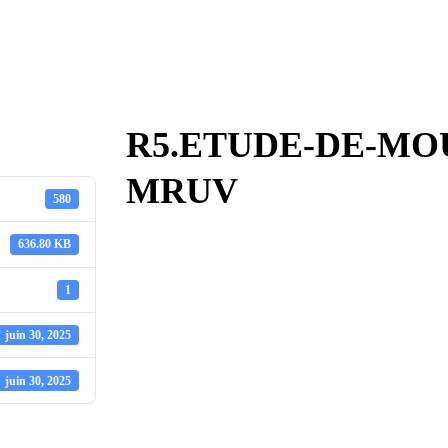
R5.ETUDE-DE-MO
MRUV
580
636.80 KB
1
juin 30, 2025
juin 30, 2025