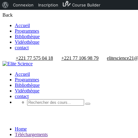
À
Connexion
Inscription
Course Builder
propos
Back
de
Accueil
Programmes
WordPress
Bibliothèque
Vidéothèque
contact
+221 77 575 04 18
+221 77 106 98 79
elitescience21
Accueil
Programmes
Bibliothèque
Vidéothèque
contact
Téléchargements
Home
Téléchargements