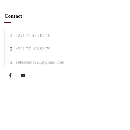
Contact
+221 77 575 04 18
+221 77 106 98 79
elitescience21@gmail.com
Elite Science @ 2025 tous les droits sont réservés